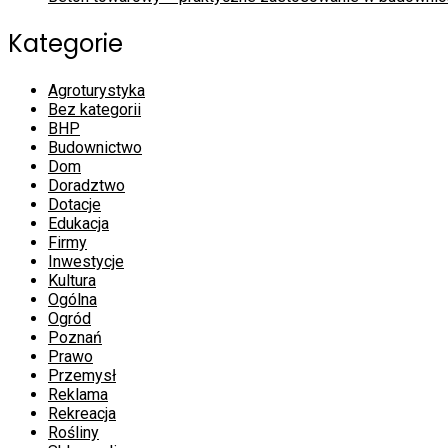
Kategorie
Agroturystyka
Bez kategorii
BHP
Budownictwo
Dom
Doradztwo
Dotacje
Edukacja
Firmy
Inwestycje
Kultura
Ogólna
Ogród
Poznań
Prawo
Przemysł
Reklama
Rekreacja
Rośliny