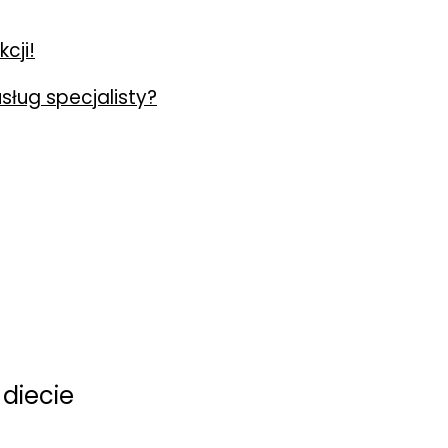
cji!
usług specjalisty?
diecie