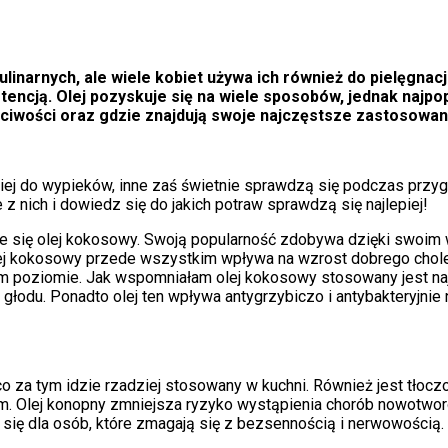
ulinarnych, ale wiele kobiet używa ich również do pielęgnacj
tencją. Olej pozyskuje się na wiele sposobów, jednak najpop
aściwości oraz gdzie znajdują swoje najczęstsze zastosowan
ej do wypieków, inne zaś świetnie sprawdzą się podczas przygot
 z nich i dowiedz się do jakich potraw sprawdzą się najlepiej!
uje się olej kokosowy. Swoją popularność zdobywa dzięki swoi
Olej kokosowy przede wszystkim wpływa na wzrost dobrego choles
m poziomie. Jak wspomniałam olej kokosowy stosowany jest najcz
e głodu. Ponadto olej ten wpływa antygrzybiczo i antybakteryjni
a co za tym idzie rzadziej stosowany w kuchni. Również jest tło
zm. Olej konopny zmniejsza ryzyko wystąpienia chorób nowotwo
i się dla osób, które zmagają się z bezsennością i nerwowością.