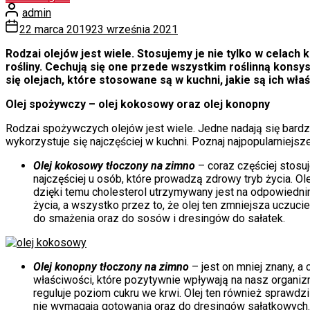
admin
22 marca 2019
23 września 2021
Rodzai olejów jest wiele. Stosujemy je nie tylko w celach k
rośliny. Cechują się one przede wszystkim roślinną konsys
się olejach, które stosowane są w kuchni, jakie są ich wł
Olej spożywczy – olej kokosowy oraz olej konopny
Rodzai spożywczych olejów jest wiele. Jedne nadają się bardzi
wykorzystuje się najczęściej w kuchni. Poznaj najpopularniejsze
Olej kokosowy tłoczony na zimno
– coraz częściej stos
najczęściej u osób, które prowadzą zdrowy tryb życia. 
dzięki temu cholesterol utrzymywany jest na odpowiedni
życia, a wszystko przez to, że olej ten zmniejsza uczuci
do smażenia oraz do sosów i dresingów do sałatek.
Olej konopny tłoczony na zimno
– jest on mniej znany, 
właściwości, które pozytywnie wpływają na nasz organi
reguluje poziom cukru we krwi. Olej ten również sprawdz
nie wymagają gotowania oraz do dresingów sałatkowych.