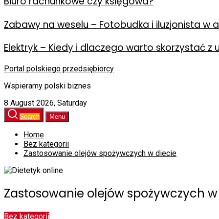
Biuro rachunkowe czy księgowa?
Zabawy na weselu – Fotobudka i iluzjonista w ak
Elektryk – Kiedy i dlaczego warto skorzystać z 
Portal polskiego przedsiębiorcy
Wspieramy polski biznes
8 August 2026, Saturday
Search
Menu
Home
Bez kategorii
Zastosowanie olejów spożywczych w diecie
Zastosowanie olejów spożywczych w 
Bez kategorii