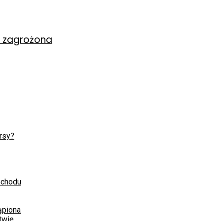
y zagrożona
rsy?
ochodu
ąpiona
twie