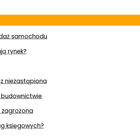
zedaż samochodu
ją rynek?
ż niezastąpiona
 budownictwie
y zagrożona
ług księgowych?