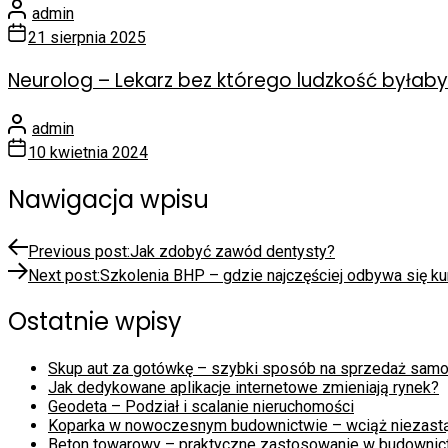
admin
21 sierpnia 2025
Neurolog – Lekarz bez którego ludzkość byłab
admin
10 kwietnia 2024
Nawigacja wpisu
Previous post:
Jak zdobyć zawód dentysty?
Next post:
Szkolenia BHP – gdzie najczęściej odbywa się ku
Ostatnie wpisy
Skup aut za gotówkę – szybki sposób na sprzedaż sam
Jak dedykowane aplikacje internetowe zmieniają rynek?
Geodeta – Podział i scalanie nieruchomości
Koparka w nowoczesnym budownictwie – wciąż niezast
Beton towarowy – praktyczne zastosowanie w budownic