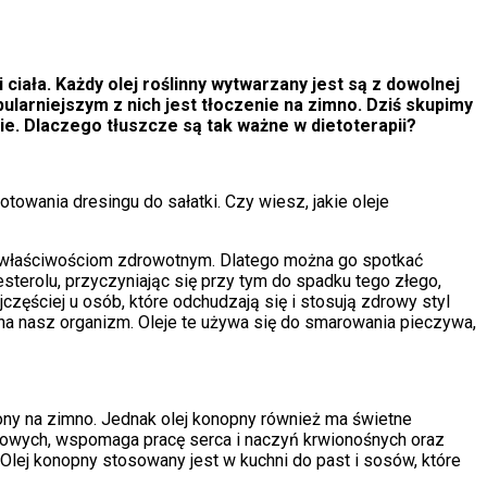
i ciała. Każdy olej roślinny wytwarzany jest są z dowolnej
ularniejszym z nich jest tłoczenie na zimno. Dziś skupimy
ie. Dlaczego tłuszcze są tak ważne w dietoterapii?
owania dresingu do sałatki. Czy wiesz, jakie oleje
m właściwościom zdrowotnym. Dlatego można go spotkać
terolu, przyczyniając się przy tym do spadku tego złego,
ęściej u osób, które odchudzają się i stosują zdrowy styl
e na nasz organizm. Oleje te używa się do smarowania pieczywa,
czony na zimno. Jednak olej konopny również ma świetne
rowych, wspomaga pracę serca i naczyń krwionośnych oraz
 Olej konopny stosowany jest w kuchni do past i sosów, które