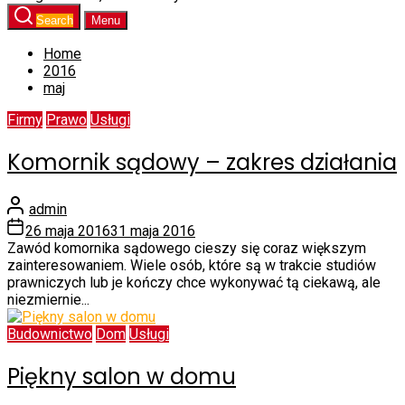
Search
Menu
Home
2016
maj
Firmy
Prawo
Usługi
Komornik sądowy – zakres działania
admin
26 maja 2016
31 maja 2016
Zawód komornika sądowego cieszy się coraz większym
zainteresowaniem. Wiele osób, które są w trakcie studiów
prawniczych lub je kończy chce wykonywać tą ciekawą, ale
niezmiernie...
Budownictwo
Dom
Usługi
Piękny salon w domu