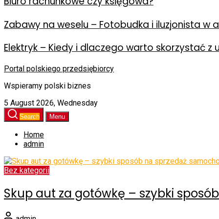
Biuro rachunkowe czy księgowa?
Zabawy na weselu – Fotobudka i iluzjonista w ak
Elektryk – Kiedy i dlaczego warto skorzystać z 
Portal polskiego przedsiębiorcy
Wspieramy polski biznes
5 August 2026, Wednesday
Search
Menu
Home
admin
Bez kategorii
Skup aut za gotówkę – szybki spos
admin