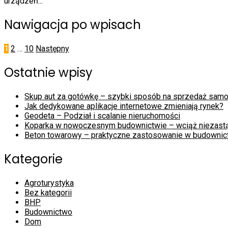
urządzeń...
Nawigacja po wpisach
1
2
…
10
Następny
Ostatnie wpisy
Skup aut za gotówkę – szybki sposób na sprzedaż sam
Jak dedykowane aplikacje internetowe zmieniają rynek?
Geodeta – Podział i scalanie nieruchomości
Koparka w nowoczesnym budownictwie – wciąż niezast
Beton towarowy – praktyczne zastosowanie w budownic
Kategorie
Agroturystyka
Bez kategorii
BHP
Budownictwo
Dom