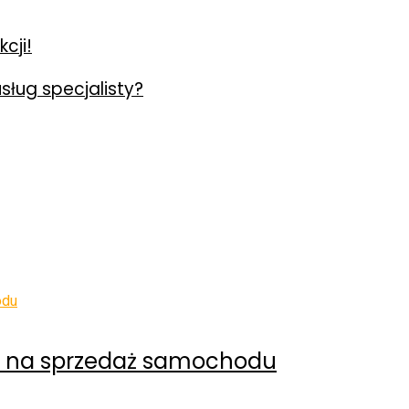
cji!
usług specjalisty?
ób na sprzedaż samochodu