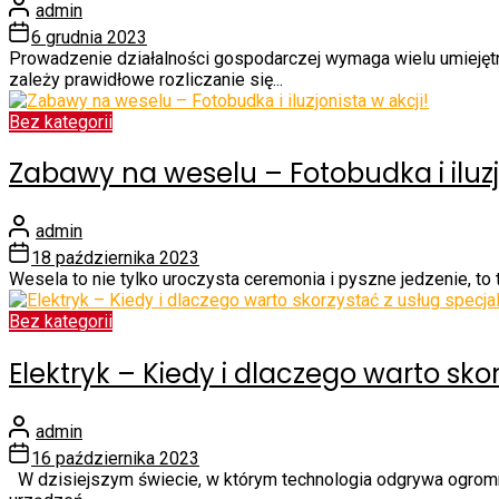
admin
6 grudnia 2023
Prowadzenie działalności gospodarczej wymaga wielu umiejętn
zależy prawidłowe rozliczanie się...
Bez kategorii
Zabawy na weselu – Fotobudka i iluzjo
admin
18 października 2023
Wesela to nie tylko uroczysta ceremonia i pyszne jedzenie, t
Bez kategorii
Elektryk – Kiedy i dlaczego warto skor
admin
16 października 2023
W dzisiejszym świecie, w którym technologia odgrywa ogromną