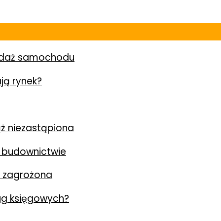
zedaż samochodu
ją rynek?
ż niezastąpiona
 budownictwie
y zagrożona
ług księgowych?