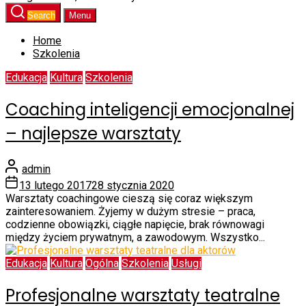
Search
Menu
Home
Szkolenia
Edukacja
Kultura
Szkolenia
Coaching inteligencji emocjonalnej
– najlepsze warsztaty
admin
13 lutego 2017
28 stycznia 2020
Warsztaty coachingowe cieszą się coraz większym
zainteresowaniem. Żyjemy w dużym stresie – praca,
codzienne obowiązki, ciągłe napięcie, brak równowagi
między życiem prywatnym, a zawodowym. Wszystko...
Edukacja
Kultura
Ogólna
Szkolenia
Usługi
Profesjonalne warsztaty teatralne