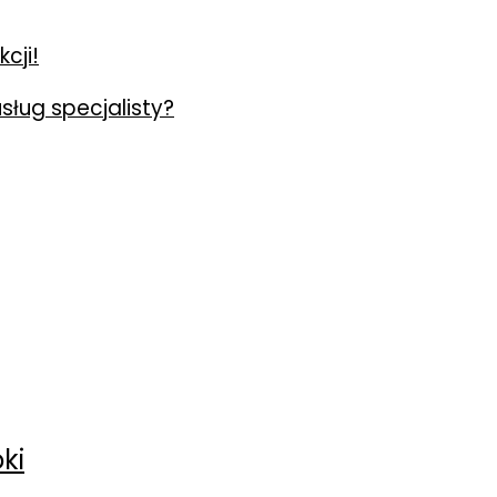
cji!
usług specjalisty?
ki