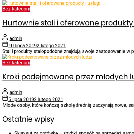
Bez kategorii
Hurtownie stali i oferowane produkty 
admin
10 lipca 2019
2 lutego 2021
Stal i produkty stalopodobne znajdują swoje zastosowanie w prz
Bez kategorii
Kroki podejmowane przez młodych l
admin
5 lipca 2019
2 lutego 2021
Młode osoby, które kończą szkołę średnią zaczynają nowe, samod
Ostatnie wpisy
Skup aut za gotówkę – szybki sposób na sprzedaż sam