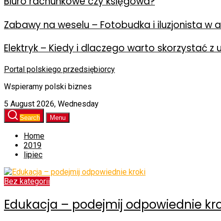
Biuro rachunkowe czy księgowa?
Zabawy na weselu – Fotobudka i iluzjonista w ak
Elektryk – Kiedy i dlaczego warto skorzystać z 
Portal polskiego przedsiębiorcy
Wspieramy polski biznes
5 August 2026, Wednesday
Search
Menu
Home
2019
lipiec
Bez kategorii
Edukacja – podejmij odpowiednie kro