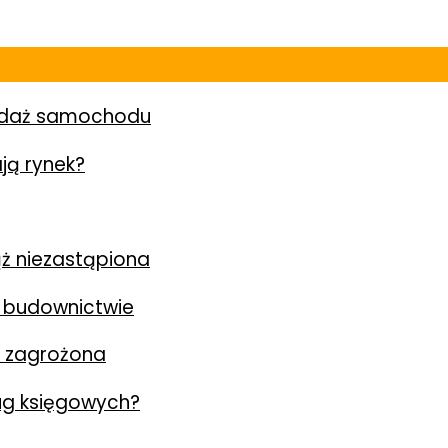
zedaż samochodu
ją rynek?
ż niezastąpiona
 budownictwie
y zagrożona
ług księgowych?