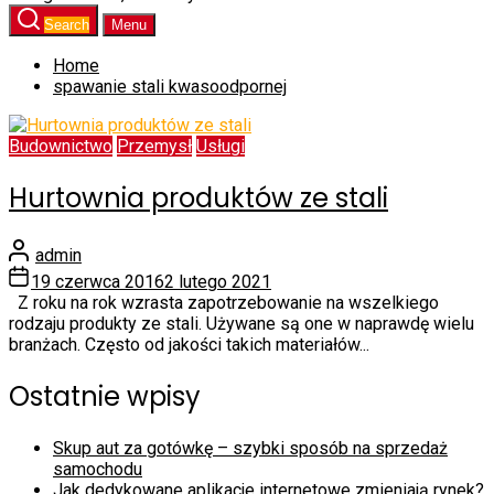
Search
Menu
Home
spawanie stali kwasoodpornej
Budownictwo
Przemysł
Usługi
Hurtownia produktów ze stali
admin
19 czerwca 2016
2 lutego 2021
Z roku na rok wzrasta zapotrzebowanie na wszelkiego
rodzaju produkty ze stali. Używane są one w naprawdę wielu
branżach. Często od jakości takich materiałów...
Ostatnie wpisy
Skup aut za gotówkę – szybki sposób na sprzedaż
samochodu
Jak dedykowane aplikacje internetowe zmieniają rynek?