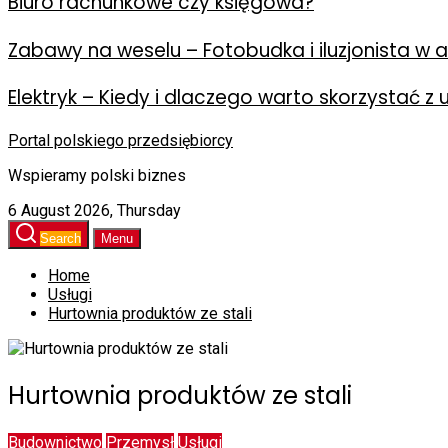
Biuro rachunkowe czy księgowa?
Zabawy na weselu – Fotobudka i iluzjonista w ak
Elektryk – Kiedy i dlaczego warto skorzystać z 
Portal polskiego przedsiębiorcy
Wspieramy polski biznes
6 August 2026, Thursday
Search
Menu
Home
Usługi
Hurtownia produktów ze stali
Hurtownia produktów ze stali
Budownictwo
Przemysł
Usługi