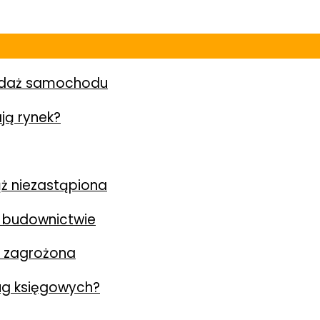
zedaż samochodu
ją rynek?
ż niezastąpiona
 budownictwie
y zagrożona
ług księgowych?