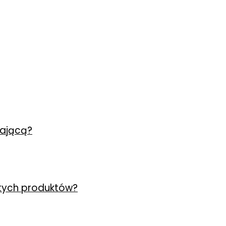
tającą?
 tych produktów?