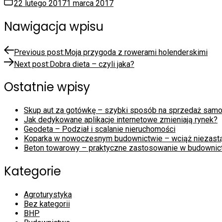
22 lutego 2017
1 marca 2017
Nawigacja wpisu
Previous post:
Moja przygoda z rowerami holenderskimi
Next post:
Dobra dieta – czyli jaka?
Ostatnie wpisy
Skup aut za gotówkę – szybki sposób na sprzedaż sam
Jak dedykowane aplikacje internetowe zmieniają rynek?
Geodeta – Podział i scalanie nieruchomości
Koparka w nowoczesnym budownictwie – wciąż niezast
Beton towarowy – praktyczne zastosowanie w budownic
Kategorie
Agroturystyka
Bez kategorii
BHP