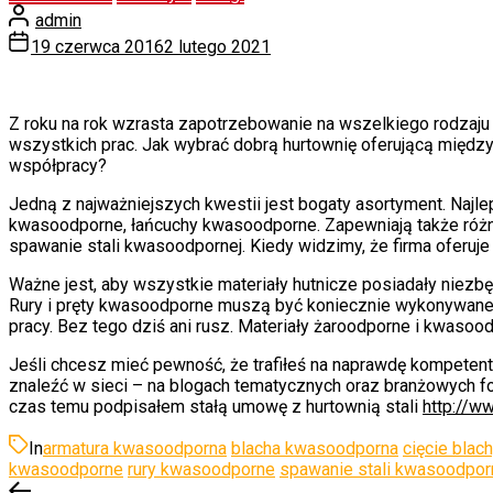
admin
19 czerwca 2016
2 lutego 2021
Z roku na rok wzrasta zapotrzebowanie na wszelkiego rodzaju 
wszystkich prac. Jak wybrać dobrą hurtownię oferującą międ
współpracy?
Jedną z najważniejszych kwestii jest bogaty asortyment. Najl
kwasoodporne, łańcuchy kwasoodporne. Zapewniają także różnego 
spawanie stali kwasoodpornej. Kiedy widzimy, że firma oferuj
Ważne jest, aby wszystkie materiały hutnicze posiadały niezb
Rury i pręty kwasoodporne muszą być koniecznie wykonywane 
pracy. Bez tego dziś ani rusz. Materiały żaroodporne i kwaso
Jeśli chcesz mieć pewność, że trafiłeś na naprawdę kompeten
znaleźć w sieci – na blogach tematycznych oraz branżowych for
czas temu podpisałem stałą umowę z hurtownią stali
http://w
In
armatura kwasoodporna
blacha kwasoodporna
cięcie blac
kwasoodporne
rury kwasoodporne
spawanie stali kwasoodpor