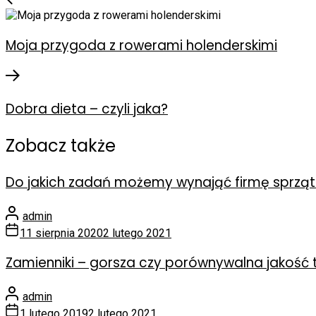
Moja przygoda z rowerami holenderskimi
Dobra dieta – czyli jaka?
Zobacz także
Do jakich zadań możemy wynająć firmę sprzą
admin
11 sierpnia 2020
2 lutego 2021
Zamienniki – gorsza czy porównywalna jakość
admin
1 lutego 2019
2 lutego 2021