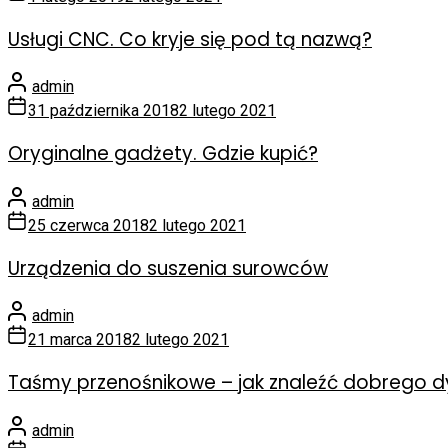
Usługi CNC. Co kryje się pod tą nazwą?
admin
31 października 2018
2 lutego 2021
Oryginalne gadżety. Gdzie kupić?
admin
25 czerwca 2018
2 lutego 2021
Urządzenia do suszenia surowców
admin
21 marca 2018
2 lutego 2021
Taśmy przenośnikowe – jak znaleźć dobrego d
admin