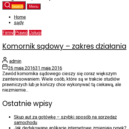
Search
Menu
Home
sądy
Firmy
Prawo
Usługi
Komornik sądowy – zakres działania
admin
26 maja 2016
31 maja 2016
Zawód komornika sądowego cieszy się coraz większym
zainteresowaniem. Wiele osób, które są w trakcie studiów
prawniczych lub je kończy chce wykonywać tą ciekawą, ale
niezmiernie...
Ostatnie wpisy
Skup aut za gotówkę – szybki sposób na sprzedaż
samochodu
Jak dedykowane aplikacje internetowe zmieniają rynek?