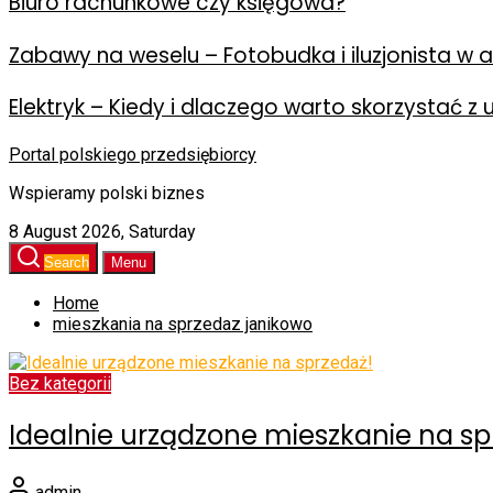
Biuro rachunkowe czy księgowa?
Zabawy na weselu – Fotobudka i iluzjonista w ak
Elektryk – Kiedy i dlaczego warto skorzystać z 
Portal polskiego przedsiębiorcy
Wspieramy polski biznes
8 August 2026, Saturday
Search
Menu
Home
mieszkania na sprzedaz janikowo
Bez kategorii
Idealnie urządzone mieszkanie na sp
admin