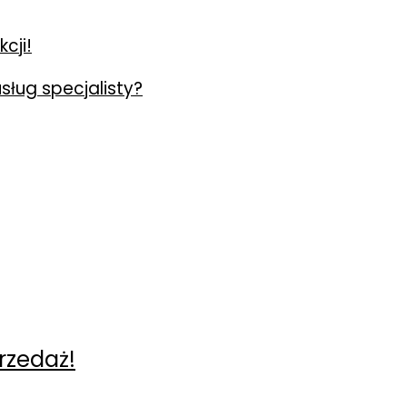
cji!
usług specjalisty?
rzedaż!