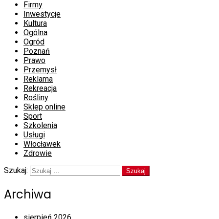
Firmy
Inwestycje
Kultura
Ogólna
Ogród
Poznań
Prawo
Przemysł
Reklama
Rekreacja
Rośliny
Sklep online
Sport
Szkolenia
Usługi
Włocławek
Zdrowie
Szukaj:
Archiwa
sierpień 2026