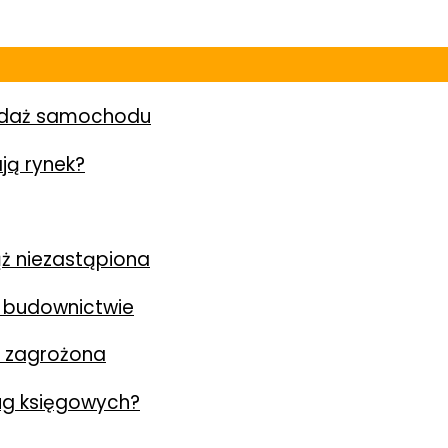
zedaż samochodu
ją rynek?
ż niezastąpiona
 budownictwie
y zagrożona
ług księgowych?