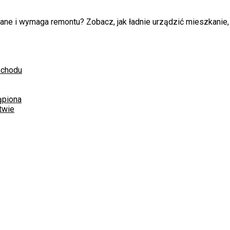
e i wymaga remontu? Zobacz, jak ładnie urządzić mieszkanie, aby
ochodu
ąpiona
twie