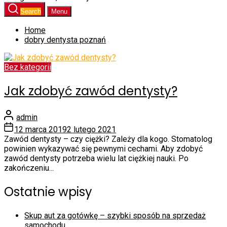
Search
Menu
Home
dobry dentysta poznań
Bez kategorii
Jak zdobyć zawód dentysty?
admin
12 marca 2019
2 lutego 2021
Zawód dentysty – czy ciężki? Zależy dla kogo. Stomatolog
powinien wykazywać się pewnymi cechami. Aby zdobyć
zawód dentysty potrzeba wielu lat ciężkiej nauki. Po
zakończeniu...
Ostatnie wpisy
Skup aut za gotówkę – szybki sposób na sprzedaż
samochodu