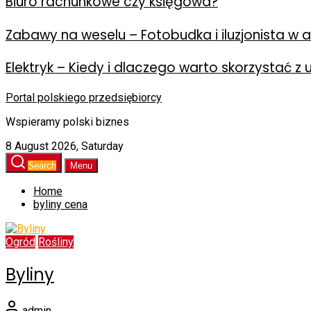
Biuro rachunkowe czy księgowa?
Zabawy na weselu – Fotobudka i iluzjonista w ak
Elektryk – Kiedy i dlaczego warto skorzystać z 
Portal polskiego przedsiębiorcy
Wspieramy polski biznes
8 August 2026, Saturday
Search
Menu
Home
byliny cena
Ogród
Rośliny
Byliny
admin