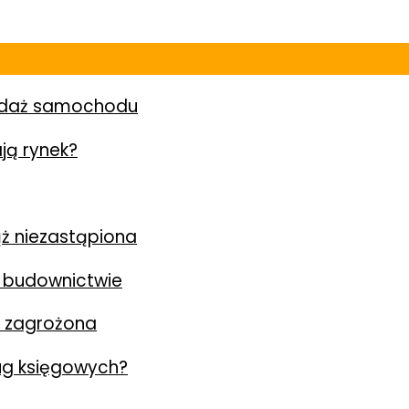
zedaż samochodu
ją rynek?
ż niezastąpiona
 budownictwie
y zagrożona
ług księgowych?