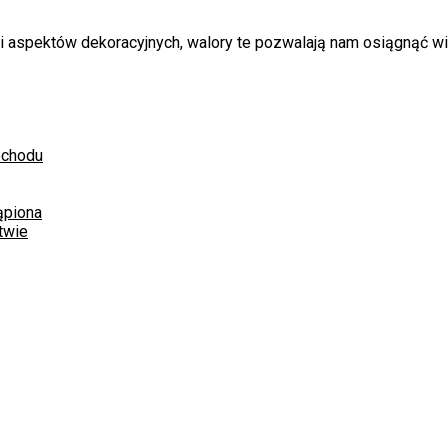
ci aspektów dekoracyjnych, walory te pozwalają nam osiągnąć w
ochodu
ąpiona
twie