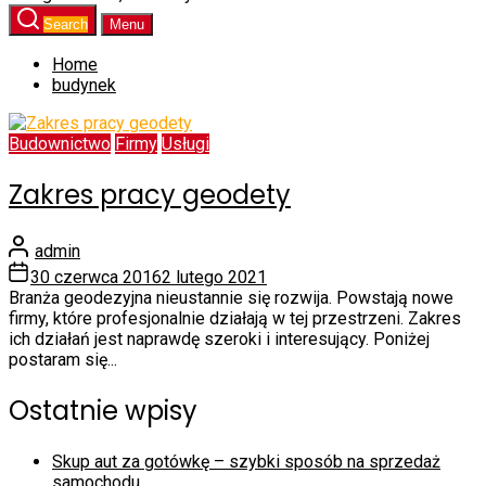
Search
Menu
Home
budynek
Budownictwo
Firmy
Usługi
Zakres pracy geodety
admin
30 czerwca 2016
2 lutego 2021
Branża geodezyjna nieustannie się rozwija. Powstają nowe
firmy, które profesjonalnie działają w tej przestrzeni. Zakres
ich działań jest naprawdę szeroki i interesujący. Poniżej
postaram się...
Ostatnie wpisy
Skup aut za gotówkę – szybki sposób na sprzedaż
samochodu