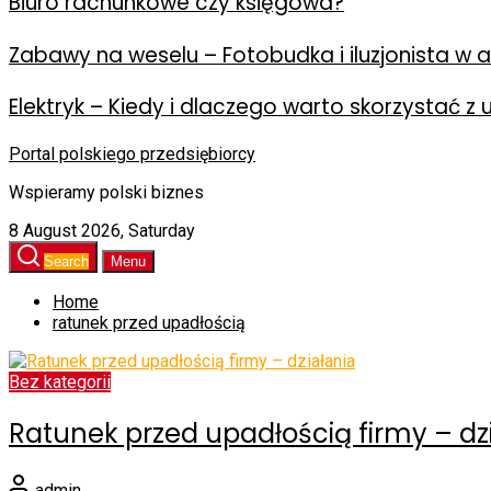
Biuro rachunkowe czy księgowa?
Zabawy na weselu – Fotobudka i iluzjonista w ak
Elektryk – Kiedy i dlaczego warto skorzystać z 
Portal polskiego przedsiębiorcy
Wspieramy polski biznes
8 August 2026, Saturday
Search
Menu
Home
ratunek przed upadłością
Bez kategorii
Ratunek przed upadłością firmy – dz
admin