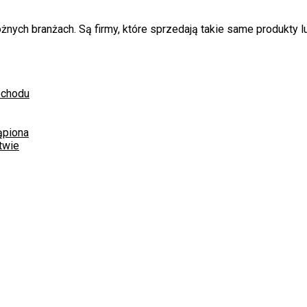
rożnych branżach. Są firmy, które sprzedają takie same produkty
ochodu
ąpiona
twie