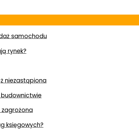
zedaż samochodu
ją rynek?
ż niezastąpiona
 budownictwie
y zagrożona
ług księgowych?