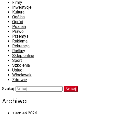
Firmy
Inwestycje
Kultura
Ogólna
Ogród
Poznań
Prawo
Przemysł
Reklama
Rekreacja
Rośliny
Sklep online
Sport
Szkolenia
Usługi
Włocławek
Zdrowie
Szukaj:
Archiwa
sierpień 2026