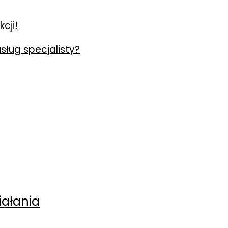
cji!
usług specjalisty?
iałania