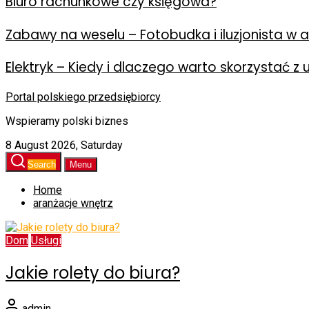
Biuro rachunkowe czy księgowa?
Zabawy na weselu – Fotobudka i iluzjonista w ak
Elektryk – Kiedy i dlaczego warto skorzystać z 
Portal polskiego przedsiębiorcy
Wspieramy polski biznes
8 August 2026, Saturday
Search
Menu
Home
aranżacje wnętrz
Dom
Usługi
Jakie rolety do biura?
admin