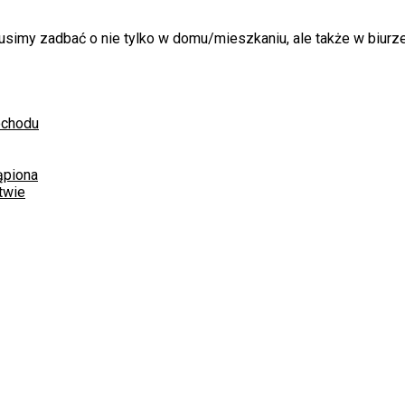
imy zadbać o nie tylko w domu/mieszkaniu, ale także w biurze. 
ochodu
ąpiona
twie