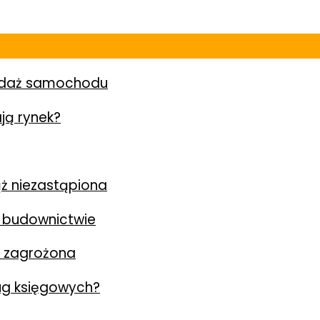
zedaż samochodu
ją rynek?
ż niezastąpiona
 budownictwie
y zagrożona
ług księgowych?