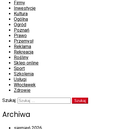
Firmy
Inwestycje
Kultura
Ogólna
Ogród
Poznań
Prawo
Przemysł
Reklama
Rekreacja
Rośliny
Sklep online
Sport
Szkolenia
Usługi
Włocławek
Zdrowie
Szukaj:
Archiwa
sierpień 2026